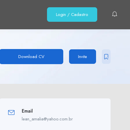
Login
/
Cadastro
Download CV
Invite
Email
lean_amalia@yahoo.com.br